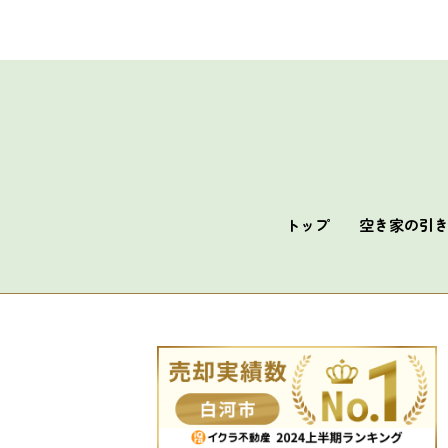
トップ
空き家の
引