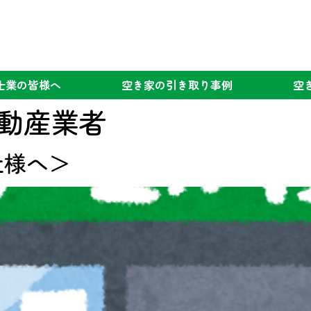
士業の
皆様へ
空き家の
引き取り事例
空
動産業者
社様へ＞