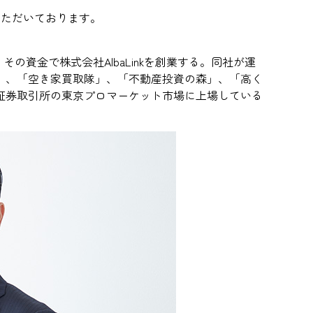
修いただいております。
の資金で株式会社AlbaLinkを創業する。同社が運
」、
「
空き家買取隊
」
、「
不動産投資の森」
、「
高く
証券取引所
の東京プロマーケット市場に上場している