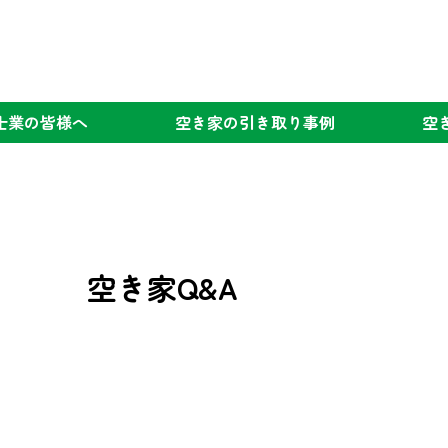
士業の
皆様へ
空き家の
引き取り事例
空
空き家Q&A